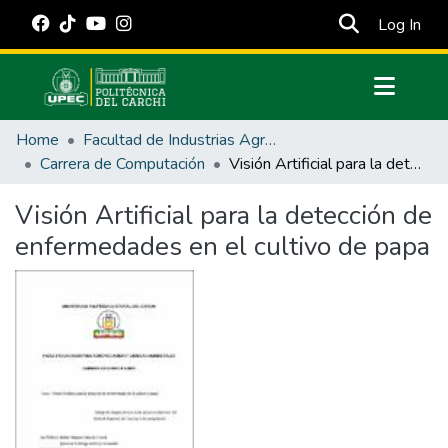
(cur
Log In
Communities & Collections
Home
Facultad de Industrias Agropecuarias y Ciencias Ambientales
All of DSpace
Carrera de Computación
Visión Artificial para la detección de enfermedades en el cultivo de papa
Statistics
Visión Artificial para la detección de
Estadísticas Externas
enfermedades en el cultivo de papa
Manuales