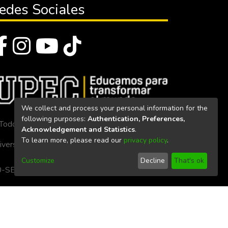
edes Sociales
We collect and process your personal information for the
following purposes:
Authentication, Preferences,
Todos los derechos reservados 2023
Acknowledgement and Statistics
.
To learn more, please read our
privacy policy
.
iversidad Politécnica Estatal del Carchi
Customize
Decline
That's ok
. 160-SE-33-CACES-2020