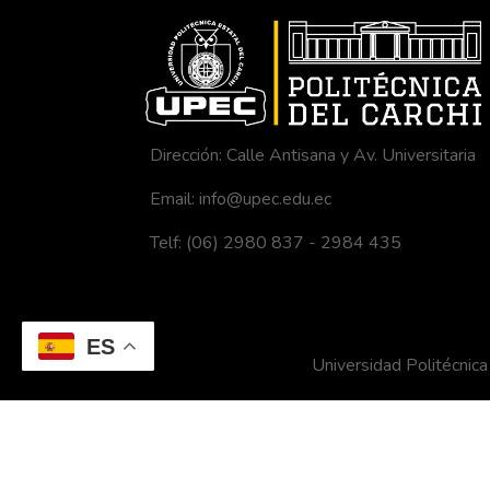
Dirección: Calle Antisana y Av. Universitaria
Email: info@upec.edu.ec
Telf: (06) 2980 837 - 2984 435
ES
Universidad Politécni