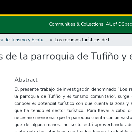
Communities & Collections
All of DSpa
Carrera de Turismo y Ecoturimo
Los recursos turísticos de la parroquia de Tufiño y el turismo comunitario
s de la parroquia de Tufiño y 
Abstract
El presente trabajo de investigación denominado “Los re
la parroquia de Tufiño y el turismo comunitario”, surge
conocer el potencial turístico con que cuenta la zona y a
que ha tenido el sector turístico. Para llevar a cabo di
necesario mencionar que la parroquia cuenta con un vasto 
que de alguna manera no se lo está aprovechando ad
tanto entre los objetivos planteados fueron, la identific