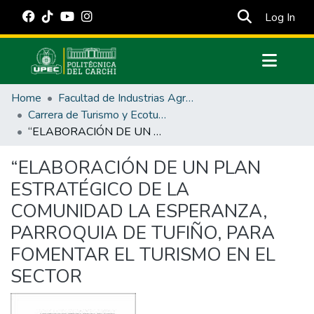
(cur
Log In
Communities & Collections
Home
Facultad de Industrias Agropecuarias y Ciencias Ambientales
All of DSpace
Carrera de Turismo y Ecoturimo
“ELABORACIÓN DE UN PLAN ESTRATÉGICO DE LA COMUNIDAD LA ESPERANZA, PARROQUIA DE TUFIÑO, PARA FOMENTAR EL TURISMO EN EL SECTOR
Statistics
Estadísticas Externas
“ELABORACIÓN DE UN PLAN
ESTRATÉGICO DE LA
Manuales
COMUNIDAD LA ESPERANZA,
PARROQUIA DE TUFIÑO, PARA
FOMENTAR EL TURISMO EN EL
SECTOR