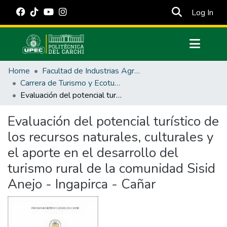
(cur
Log In
Communities & Collections
Home
Facultad de Industrias Agropecuarias y Ciencias Ambientales
All of DSpace
Carrera de Turismo y Ecoturimo
Evaluación del potencial turístico de los recursos naturales, culturales y el aporte en el desarrollo del turismo rural de la comunidad Sisid Anejo - Ingapirca - Cañar
Statistics
Estadísticas Externas
Evaluación del potencial turístico de
los recursos naturales, culturales y
Manuales
el aporte en el desarrollo del
turismo rural de la comunidad Sisid
Anejo - Ingapirca - Cañar