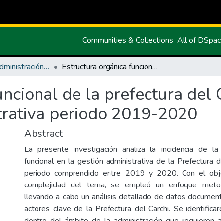
Communities & Collections
All of DSpa
Maestria en Administración Pública
Estructura orgánica funcional de la prefectura del Carchi y su incidencia en la gestión administrativa periodo 2019-2020
ncional de la prefectura del C
strativa periodo 2019-2020
Abstract
La presente investigación analiza la incidencia de la
funcional en la gestión administrativa de la Prefectura d
periodo comprendido entre 2019 y 2020. Con el obje
complejidad del tema, se empleó un enfoque metodol
llevando a cabo un análisis detallado de datos document
actores clave de la Prefectura del Carchi. Se identifica
dentro del ámbito de la administración que requieren a