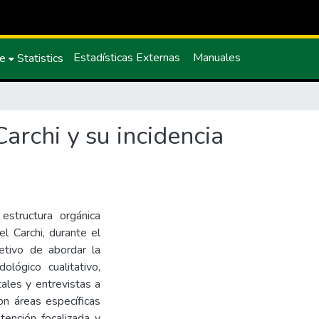
Estadísticas Externas
Manuales
ce
Statistics
archi y su incidencia
 estructura orgánica
el Carchi, durante el
tivo de abordar la
ógico cualitativo,
ales y entrevistas a
ron áreas específicas
tención focalizada y