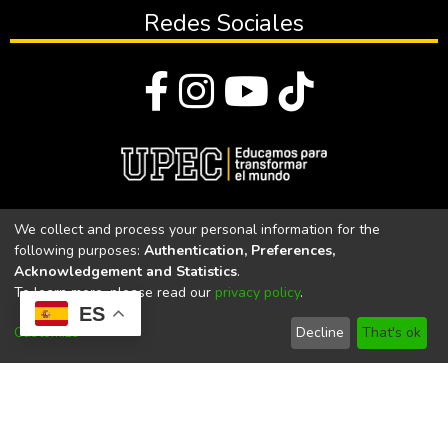
Redes Sociales
© Todos los derechos reservados 2023
We collect and process your personal information for the
following purposes:
Authentication, Preferences,
Universidad Politécnica Estatal del Carchi
Acknowledgement and Statistics
.
To learn more, please read our
privacy policy
.
Universidad Politécnica Estatal del Carchi | Acreditada por el
ES
CACES Resolución N°. 160-SE-33-CACES-2020
Customize
Decline
That's ok