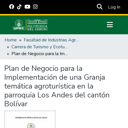
(cur
Log In
Communities & Collections
Home
Facultad de Industrias Agropecuarias y Ciencias Ambientales
All of DSpace
Carrera de Turismo y Ecoturimo
Plan de Negocio para la Implementación de una Granja temática agroturística en la parroquia Los Andes del cantón Bolívar
Statistics
Estadísticas Externas
Plan de Negocio para la
Implementación de una Granja
Manuales
temática agroturística en la
parroquia Los Andes del cantón
Bolívar