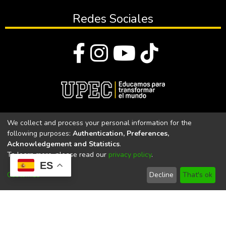
Redes Sociales
© Todos los derechos reservados 2023
We collect and process your personal information for the
following purposes:
Authentication, Preferences,
Universidad Politécnica Estatal del Carchi
Acknowledgement and Statistics
.
To learn more, please read our
privacy policy
.
Universidad Politécnica Estatal del Carchi | Acreditada por el
ES
CACES Resolución N°. 160-SE-33-CACES-2020
Customize
Decline
That's ok