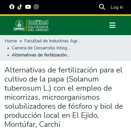
(cur
Log In
Communities & Collections
Home
Facultad de Industrias Agropecuarias y Ciencias Ambientales
All of DSpace
Carrera de Desarrollo Integral Agropecuario
Alternativas de fertilización para el cultivo de la papa (Solanum tuberosum L.) con el empleo de micorrizas, microorganismos solubilizadores de fósforo y biol de producción local en El Ejido, Montúfar, Carchi
Statistics
Estadísticas Externas
Alternativas de fertilización para el
cultivo de la papa (Solanum
Manuales
tuberosum L.) con el empleo de
micorrizas, microorganismos
solubilizadores de fósforo y biol de
producción local en El Ejido,
Montúfar, Carchi