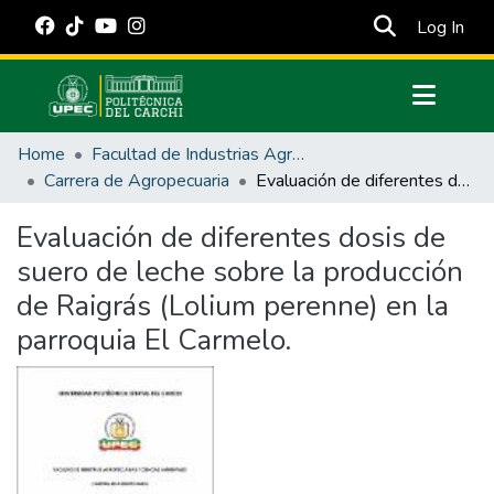
(cur
Log In
Communities & Collections
Home
Facultad de Industrias Agropecuarias y Ciencias Ambientales
All of DSpace
Carrera de Agropecuaria
Evaluación de diferentes dosis de suero de leche sobre la producción de Raigrás (Lolium perenne) en la parroquia El Carmelo.
Statistics
Evaluación de diferentes dosis de
Estadísticas Externas
suero de leche sobre la producción
Manuales
de Raigrás (Lolium perenne) en la
parroquia El Carmelo.