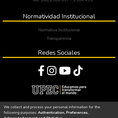
Telf: (06) 2980 837 - 2984 435
Normatividad Institucional
Normativa Institucional
Transparencia
Redes Sociales
© Todos los derechos reservados 2023
We collect and process your personal information for the
following purposes:
Authentication, Preferences,
Universidad Politécnica Estatal del Carchi