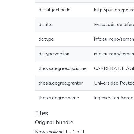
dc.subject.ocde
http://purl.org/pe
dc.title
Evaluación de difer
dc.type
info:eu-repo/seman
dc.type.version
info:eu-repo/seman
thesis.degree.discipline
CARRERA DE AG
thesis.degree.grantor
Universidad Politéc
thesis.degree.name
Ingeniera en Agrop
Files
Original bundle
Now showing
1 - 1 of 1