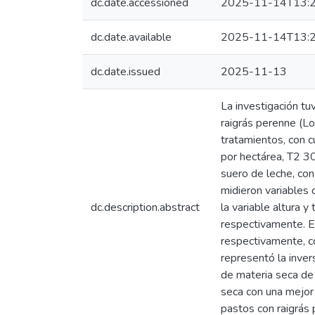
dc.date.accessioned
2025-11-14T13:2
dc.date.available
2025-11-14T13:2
dc.date.issued
2025-11-13
La investigación tu
raigrás perenne (Lo
tratamientos, con c
por hectárea, T2 3
suero de leche, con
midieron variables 
dc.description.abstract
la variable altura 
respectivamente. E
respectivamente, co
representó la inver
de materia seca de 
seca con una mejor 
pastos con raigrás 