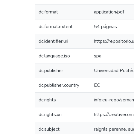
dc.format
application/pdf
dc.format.extent
54 páginas
dc.identifier.uri
https://repositor
dc.language.iso
spa
dc.publisher
Universidad Politéc
dc.publisher.country
EC
dc.rights
info:eu-repo/sema
dc.rights.uri
https://creativeco
dc.subject
raigrás perenne, su