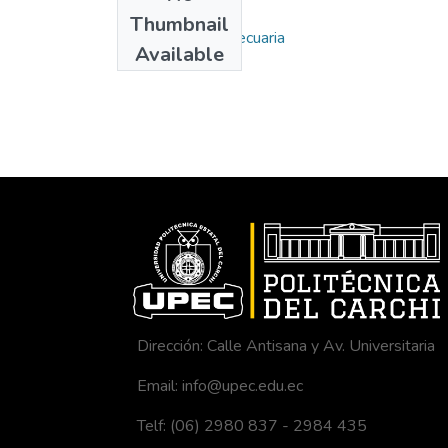
Collections
Thumbnail
Carrera de Agropecuaria
Available
Dirección: Calle Antisana y Av. Universitaria
Email: info@upec.edu.ec
Telf: (06) 2980 837 - 2984 435