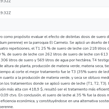
9:32Z
9:32Z
vo como propósito evaluar el efecto de distintas dosis de suero
lium perenne) en la parroquia El Carmelo. Se aplicó un diseño d
uatro repeticiones, el T1 25 % de suero de leche con 218 litros 
0 %, de suero de leche con 262 litros de suero de leche con 613 
 306 litros de suero y 569 litros de agua por hectárea, T4 testigo
de altura de planta, producción de materia verde, materia seca, tie
y tiempo al corte el mejor tratamiento fue le T3 (35% suero de le
n cuanto a la producción de materia verde, y seca se obtuvo 
n los tratamientos donde se aplicó suero de leche (T1, T2, T3). 
sión más alta con 418,9 $, resultó ser el tratamiento más eficient
0,09 ctvs. En conclusión, el suero de leche al 35 % fue la dosis 
eficiencia económica, y constituyéndose en una alternativa sosteni
perenne.