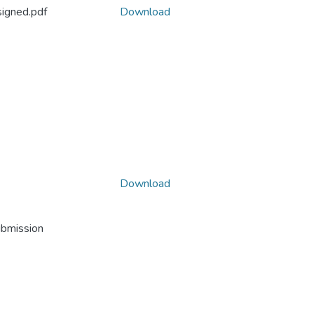
igned.pdf
Download
Download
ubmission