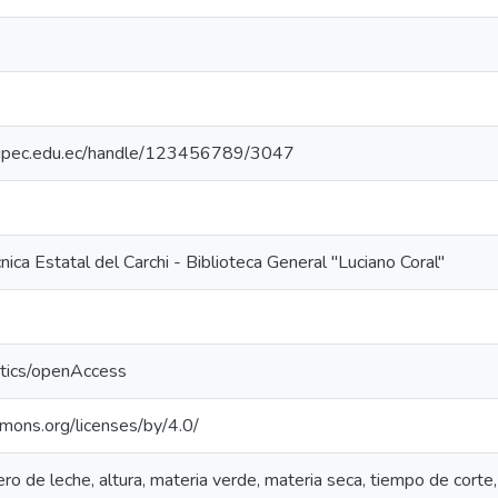
io.upec.edu.ec/handle/123456789/3047
nica Estatal del Carchi - Biblioteca General "Luciano Coral"
ntics/openAccess
mmons.org/licenses/by/4.0/
ero de leche, altura, materia verde, materia seca, tiempo de corte,