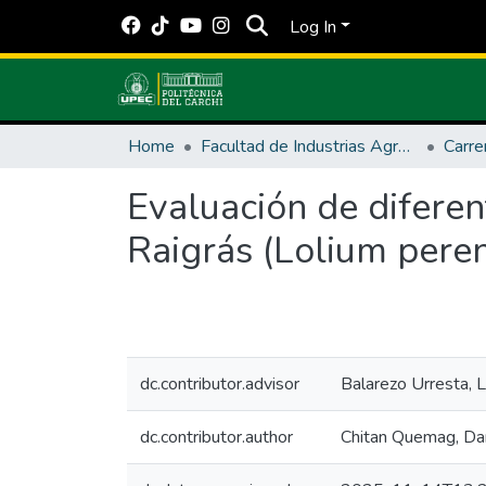
Log In
Home
Facultad de Industrias Agropecuarias y Ciencias Ambientales
Carre
Evaluación de diferen
Raigrás (Lolium peren
dc.contributor.advisor
Balarezo Urresta, 
dc.contributor.author
Chitan Quemag, Dan