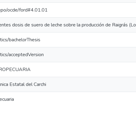
-repo/ocde/ford#4.01.01
entes dosis de suero de leche sobre la producción de Raigrás (Lo
tics/bachelorThesis
tics/acceptedVersion
ROPECUARIA
nica Estatal del Carchi
ecuaria