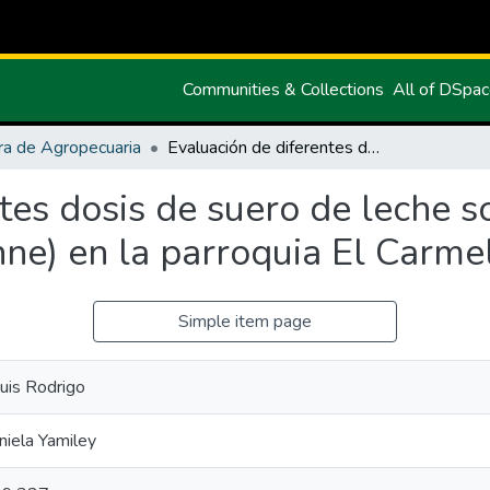
Communities & Collections
All of DSpa
ra de Agropecuaria
Evaluación de diferentes dosis de suero de leche sobre la producción de Raigrás (Lolium perenne) en la parroquia El Carmelo.
tes dosis de suero de leche s
ne) en la parroquia El Carme
Simple item page
Luis Rodrigo
iela Yamiley