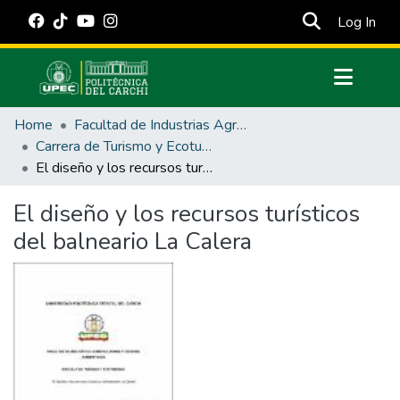
(cur
Log In
Communities & Collections
Home
Facultad de Industrias Agropecuarias y Ciencias Ambientales
All of DSpace
Carrera de Turismo y Ecoturimo
El diseño y los recursos turísticos del balneario La Calera
Statistics
Estadísticas Externas
El diseño y los recursos turísticos
del balneario La Calera
Manuales