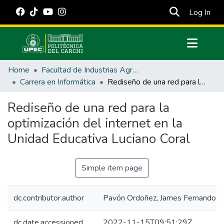
(cur
Log In
Communities & Collections
Home
Facultad de Industrias Agropecuarias y Ciencias Ambientales
All of DSpace
Carrera en Informática
Rediseño de una red para la optimización del internet en la Unidad Educativa Luciano Coral
Statistics
Rediseño de una red para la
Estadísticas Externas
optimización del internet en la
Manuales
Unidad Educativa Luciano Coral
Simple item page
dc.contributor.author
Pavón Ordoñez, James Fernando
dc.date.accessioned
2022-11-15T09:51:29Z