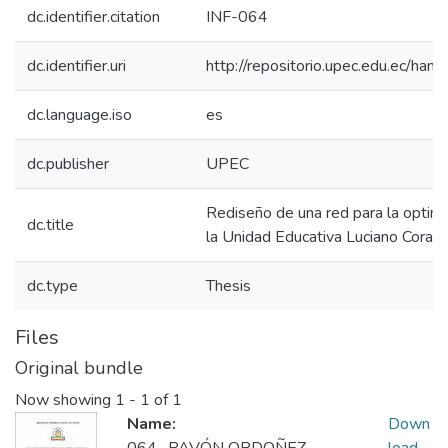
dc.identifier.citation
INF-064
dc.identifier.uri
http://repositorio.upec.edu.ec/h
dc.language.iso
es
dc.publisher
UPEC
Rediseño de una red para la optimiz
dc.title
la Unidad Educativa Luciano Coral
dc.type
Thesis
Files
Original bundle
Now showing
1 - 1 of 1
Name:
Down