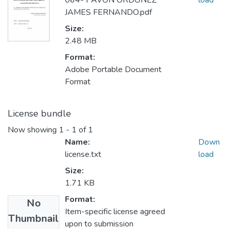
064- PAVÓN ORDOÑEZ
load
JAMES FERNANDO.pdf
Size:
2.48 MB
Format:
Adobe Portable Document
Format
License bundle
Now showing
1 - 1 of 1
Name:
Down
license.txt
load
Size:
1.71 KB
Format:
No
Item-specific license agreed
Thumbnail
upon to submission