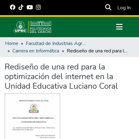
(cur
Log In
Communities & Collections
Home
Facultad de Industrias Agropecuarias y Ciencias Ambientales
All of DSpace
Carrera en Informática
Rediseño de una red para la optimización del internet en la Unidad Educativa Luciano Coral
Statistics
Rediseño de una red para la
Estadísticas Externas
optimización del internet en la
Manuales
Unidad Educativa Luciano Coral