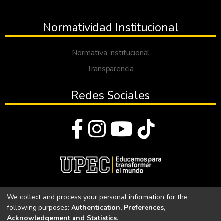
Normatividad Institucional
Normativa Institucional
Transparencia
Redes Sociales
© Todos los derechos reservados 2023
We collect and process your personal information for the
following purposes:
Authentication, Preferences,
Universidad Politécnica Estatal del Carchi
Acknowledgement and Statistics
.