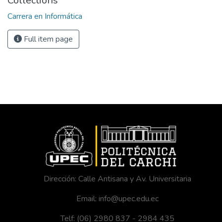
Collections
Carrera en Informática
Full item page
Dirección: Calle Antisana y Av. Universitaria
Email: info@upec.edu.ec
Telf: (06) 2980 837 - 2984 435