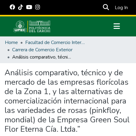
(cur
Log In
Communities & Collections
Home
Facultad de Comercio Internacional, Integración, Administración y Economía Empresarial
All of DSpace
Carrera de Comercio Exterior
Análisis comparativo, técnico y de mercado de las empresas florícolas de la Zona 1, y las alternativas de comercialización internacional para las variedades de rosas (pinkfloy, mondial) de la Empresa Green Soul Flor Eterna Cía. Ltda.”
Statistics
Estadísticas Externas
Análisis comparativo, técnico y de
mercado de las empresas florícolas
Manuales
de la Zona 1, y las alternativas de
comercialización internacional para
las variedades de rosas (pinkfloy,
mondial) de la Empresa Green Soul
Flor Eterna Cía. Ltda.”