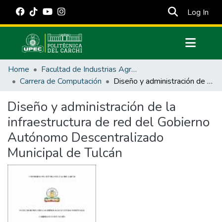
(cur
Log In
Communities & Collections
Home
Facultad de Industrias Agropecuarias y Ciencias Ambientales
All of DSpace
Carrera de Computación
Diseño y administración de la infraestructura de red del Gobierno Autónomo Descentralizado Municipal de Tulcán
Statistics
Diseño y administración de la
Estadísticas Externas
infraestructura de red del Gobierno
Manuales
Autónomo Descentralizado
Municipal de Tulcán