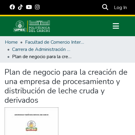
(cur
Log In
Communities & Collections
Home
Facultad de Comercio Internacional, Integración, Administración y Economía Empresarial
All of DSpace
Carrera de Administración de Empresas y Marketing
Plan de negocio para la creación de una empresa de procesamiento y distribución de leche cruda y derivados
Statistics
Estadísticas Externas
Plan de negocio para la creación de
una empresa de procesamiento y
Manuales
distribución de leche cruda y
derivados