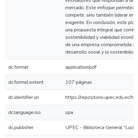
innovadores que respondan a las
mercado. Este enfoque permitirá 
competir, sino también liderar en 
exigente. En conclusión, este pla
una propuesta integral que combin
sostenibilidad y viabilidad económi
de una empresa comprometida con 
desarrollo social y la sostenibilid
dc.format
application/pdf
dc.format.extent
107 páginas
dc.identifier.uri
https://repositorio.upec.edu.ec
dc.language.iso
spa
dc.publisher
UPEC - Biblioteca General "Lucian