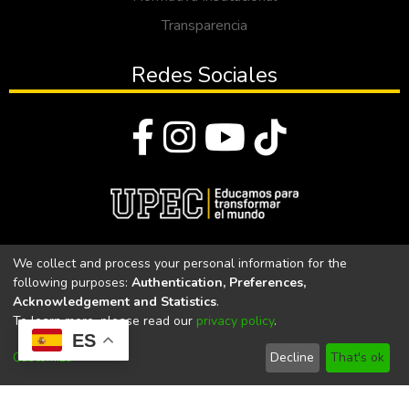
Transparencia
Redes Sociales
© Todos los derechos reservados 2023
We collect and process your personal information for the
following purposes:
Authentication, Preferences,
Universidad Politécnica Estatal del Carchi
Acknowledgement and Statistics
.
To learn more, please read our
privacy policy
.
Universidad Politécnica Estatal del Carchi | Acreditada por el
ES
CACES Resolución N°. 160-SE-33-CACES-2020
Customize
Decline
That's ok