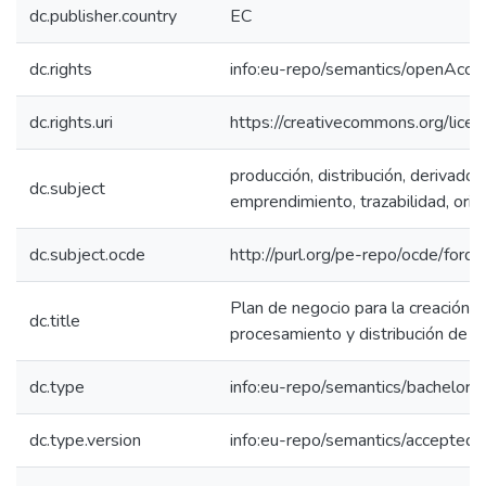
dc.publisher.country
EC
dc.rights
info:eu-repo/semantics/openAcce
dc.rights.uri
https://creativecommons.org/licen
producción, distribución, derivados,
dc.subject
emprendimiento, trazabilidad, orig
dc.subject.ocde
http://purl.org/pe-repo/ocde/ford
Plan de negocio para la creación
dc.title
procesamiento y distribución de l
dc.type
info:eu-repo/semantics/bachelorT
dc.type.version
info:eu-repo/semantics/acceptedV