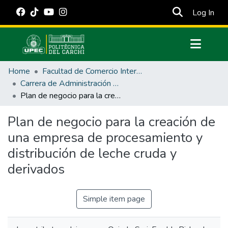
(cur
Log In
Communities & Collections
Home
Facultad de Comercio Internacional, Integración, Administración y Economía Empresarial
All of DSpace
Carrera de Administración de Empresas y Marketing
Plan de negocio para la creación de una empresa de procesamiento y distribución de leche cruda y derivados
Statistics
Estadísticas Externas
Plan de negocio para la creación de
una empresa de procesamiento y
Manuales
distribución de leche cruda y
derivados
Simple item page