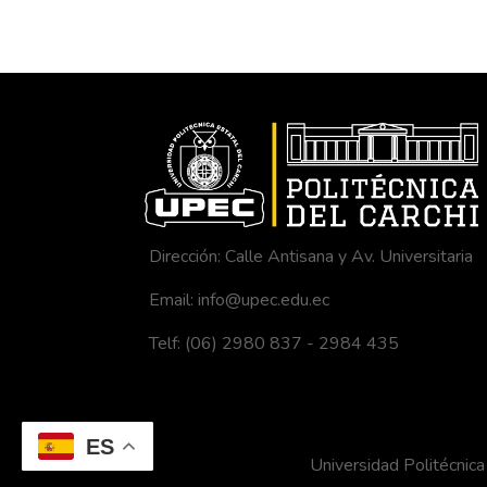
Dirección: Calle Antisana y Av. Universitaria
Email: info@upec.edu.ec
Telf: (06) 2980 837 - 2984 435
ES
Universidad Politécni