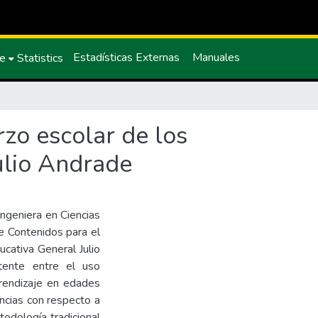
Estadísticas Externas
Manuales
ce
Statistics
zo escolar de los
Julio Andrade
Ingeniera en Ciencias
e Contenidos para el
ucativa General Julio
stente entre el uso
rendizaje en edades
ncias con respecto a
todología tradicional