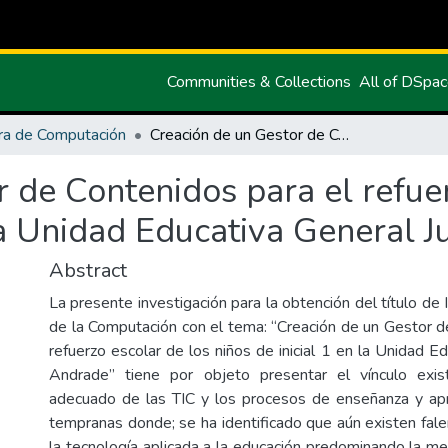
Communities & Collections
All of DSpa
ra de Computación
Creación de un Gestor de Contenidos para el refuerzo escolar de los niños de inicial 1 en la Unidad Educativa General Julio Andrade
 de Contenidos para el refuer
 la Unidad Educativa General 
Abstract
La presente investigación para la obtención del título de 
de la Computación con el tema: “Creación de un Gestor d
refuerzo escolar de los niños de inicial 1 en la Unidad Ed
Andrade” tiene por objeto presentar el vínculo exi
adecuado de las TIC y los procesos de enseñanza y ap
tempranas donde; se ha identificado que aún existen fale
la tecnología aplicada a la educación predominando la me