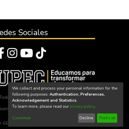
edes Sociales
We collect and process your personal information for the
following purposes:
Authentication, Preferences,
Todos los derechos reservados 2023
Acknowledgement and Statistics
.
To learn more, please read our
privacy policy
.
iversidad Politécnica Estatal del Carchi
Customize
Decline
That's ok
. 160-SE-33-CACES-2020