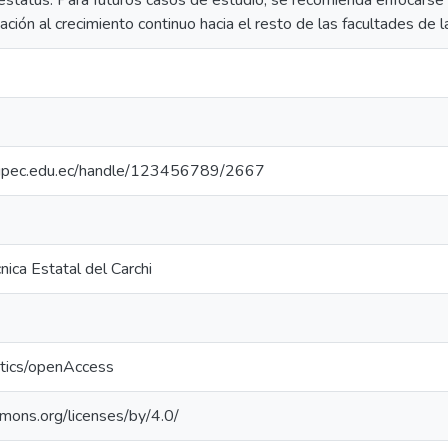
status. Para futuros casos de estudio, se recomienda enfocarse 
ción al crecimiento continuo hacia el resto de las facultades de l
io.upec.edu.ec/handle/123456789/2667
nica Estatal del Carchi
ntics/openAccess
mmons.org/licenses/by/4.0/