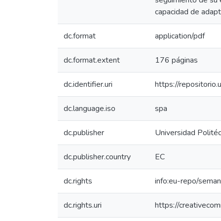
seguimiento de su e
capacidad de adapta
dc.format
application/pdf
dc.format.extent
176 páginas
dc.identifier.uri
https://repositor
dc.language.iso
spa
dc.publisher
Universidad Politéc
dc.publisher.country
EC
dc.rights
info:eu-repo/sema
dc.rights.uri
https://creativeco