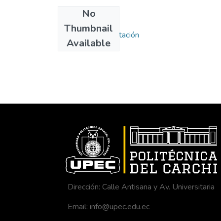
No
Collections
Thumbnail
Carrera de Computación
Available
Dirección: Calle Antisana y Av. Universitaria
Email: info@upec.edu.ec