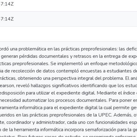
7:14Z
7:14Z
ordó una problemática en las prácticas preprofesionales: las defici
 generan pérdidas documentales y retrasos en la entrega de expe
ácticas preprofesionales. Se implementó un enfoque metodológico
ia de recolección de datos contempló encuestas a estudiantes de
ácticas, obteniendo una perspectiva integral del problema. El anál
earson, reveló hallazgos significativos identificando que los est
isposición para utilizar el expediente digital. Mediante el índic
a necesidad automatizar los procesos documentales. Para poner e
rramienta informática para el expediente digital la cual permite 
ueridos en las prácticas preprofesionales de la UPEC. Además,
nte, coordinador y administrador, cada uno con funcionalidades espe
 la herramienta informática incorpora semaforización para la ges