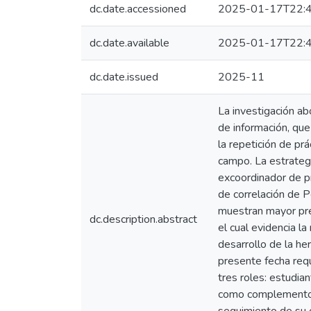
dc.date.accessioned
2025-01-17T22:4
dc.date.available
2025-01-17T22:4
dc.date.issued
2025-11
La investigación ab
de información, que
la repetición de pr
campo. La estrateg
excoordinador de pr
de correlación de P
muestran mayor pred
dc.description.abstract
el cual evidencia l
desarrollo de la he
presente fecha req
tres roles: estudia
como complemento de