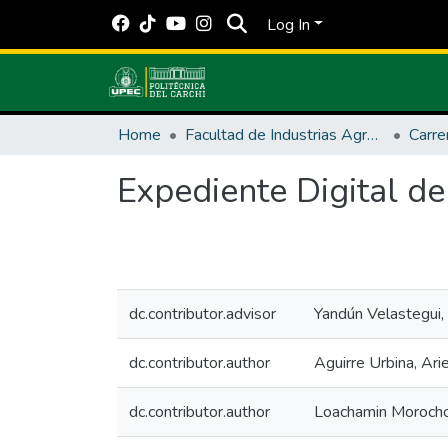
Log In
Home
Facultad de Industrias Agropecuarias y Ciencias Ambientales
Carre
Expediente Digital de
dc.contributor.advisor
Yandún Velastegui,
dc.contributor.author
Aguirre Urbina, Ari
dc.contributor.author
Loachamin Morocho,