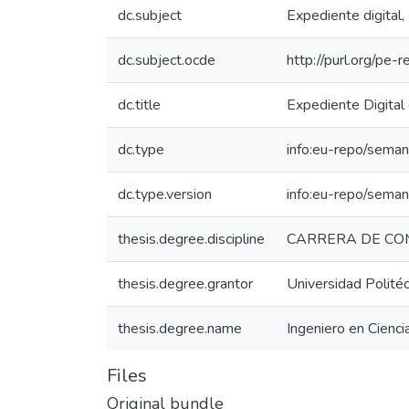
dc.subject
Expediente digital,
dc.subject.ocde
http://purl.org/pe
dc.title
Expediente Digital 
dc.type
info:eu-repo/seman
dc.type.version
info:eu-repo/seman
thesis.degree.discipline
CARRERA DE CO
thesis.degree.grantor
Universidad Politéc
thesis.degree.name
Ingeniero en Cienc
Files
Original bundle