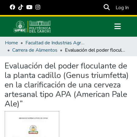
(cur
Log In
Communities & Collections
Home
Facultad de Industrias Agropecuarias y Ciencias Ambientales
All of DSpace
Carrera de Alimentos
Evaluación del poder floculante de la planta cadillo (Genus triumfetta) en la clarificación de una cerveza artesanal tipo APA (American Pale Ale)”
Statistics
Evaluación del poder floculante de
Estadísticas Externas
la planta cadillo (Genus triumfetta)
Manuales
en la clarificación de una cerveza
artesanal tipo APA (American Pale
Ale)”