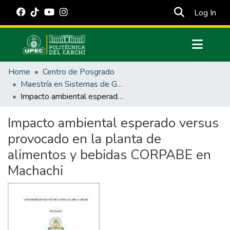
(cur
Log In
Communities & Collections
Home
Centro de Posgrado
All of DSpace
Maestría en Sistemas de Gestión de Calidad con Mención en Control Estadístico de Procesos
Impacto ambiental esperado versus provocado en la planta de alimentos y bebidas CORPABE en Machachi
Statistics
Estadísticas Externas
Impacto ambiental esperado versus
provocado en la planta de
Manuales
alimentos y bebidas CORPABE en
Machachi