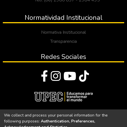
Telf: (06) 2980 837 - 2984 435
Normatividad Institucional
Normativa Institucional
Transparencia
Redes Sociales
© Todos los derechos reservados 2023
We collect and process your personal information for the
following purposes:
Authentication, Preferences,
Universidad Politécnica Estatal del Carchi