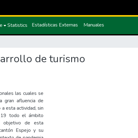
Estadísticas Externas
Manuales
ce
Statistics
sarrollo de turismo
onales las cuales se
a gran afluencia de
 a esta actividad, sin
 19 todo el ámbito
al objetivo de esta
l cantón Espejo y su
 contexto de pandemia