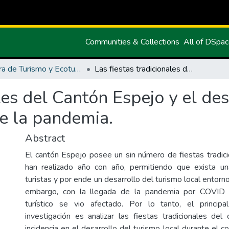
Communities & Collections
All of DSpa
Carrera de Turismo y Ecoturimo
Las fiestas tradicionales del Cantón Espejo y el desarrollo de turismo local en el contexto de la pandemia.
ales del Cantón Espejo y el de
de la pandemia.
Abstract
El cantón Espejo posee un sin número de fiestas tradici
han realizado año con año, permitiendo que exista un
turistas y por ende un desarrollo del turismo local entorno
embargo, con la llegada de la pandemia por COVID
turístico se vio afectado. Por lo tanto, el princip
investigación es analizar las fiestas tradicionales de
incidencia en el desarrollo del turismo local durante el