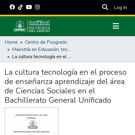
(cur
Log In
Communities & Collections
Home
Centro de Posgrado
All of DSpace
Maestría en Educación, tecnología e innovación.
La cultura tecnología en el proceso de enseñanza aprendizaje del área de Ciencias Sociales en el Bachillerato General Unificado
Statistics
Estadísticas Externas
La cultura tecnología en el proceso
de enseñanza aprendizaje del área
Manuales
de Ciencias Sociales en el
Bachillerato General Unificado