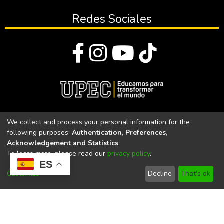
Redes Sociales
© Todos los derechos reservados 2023
We collect and process your personal information for the
following purposes:
Authentication, Preferences,
Universidad Politécnica Estatal del Carchi
Acknowledgement and Statistics
.
To learn more, please read our
privacy policy
.
Universidad Politécnica Estatal del Carchi | Acreditada por el
ES
CACES Resolución N°. 160-SE-33-CACES-2020
Customize
Decline
That's ok