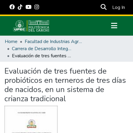
(cur
Log In
Communities & Collections
Home
Facultad de Industrias Agropecuarias y Ciencias Ambientales
All of DSpace
Carrera de Desarrollo Integral Agropecuario
Evaluación de tres fuentes de probióticos en terneros de tres días de nacidos, en un sistema de crianza tradicional
Statistics
Estadísticas Externas
Evaluación de tres fuentes de
probióticos en terneros de tres días
Manuales
de nacidos, en un sistema de
crianza tradicional