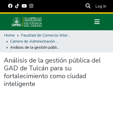
(cur
Log In
Communities & Collections
Home
Facultad de Comercio Internacional, Integración, Administración y Economía Empresarial
All of DSpace
Carrera de Administración Pública
Análisis de la gestión pública del GAD de Tulcán para su fortalecimiento como ciudad inteligente
Statistics
Estadísticas Externas
Análisis de la gestión pública del
GAD de Tulcán para su
Manuales
fortalecimiento como ciudad
inteligente