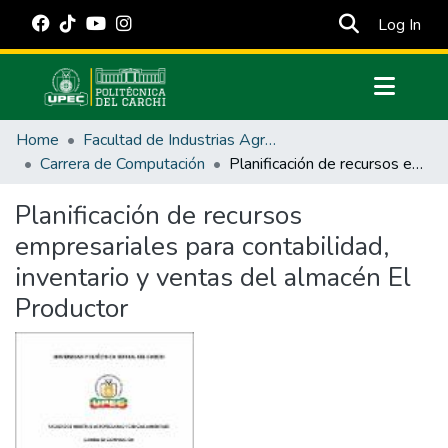
(cur
Log In
Communities & Collections
Home
Facultad de Industrias Agropecuarias y Ciencias Ambientales
All of DSpace
Carrera de Computación
Planificación de recursos empresariales para contabilidad, inventario y ventas del almacén El Productor
Statistics
Planificación de recursos
Estadísticas Externas
empresariales para contabilidad,
Manuales
inventario y ventas del almacén El
Productor