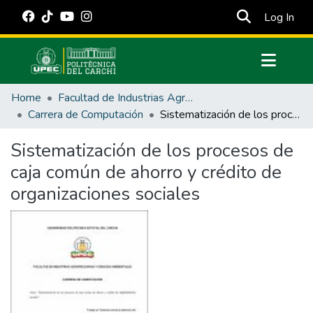
(cur
Log In
Communities & Collections
Home
Facultad de Industrias Agropecuarias y Ciencias Ambientales
All of DSpace
Carrera de Computación
Sistematización de los procesos de caja común de ahorro y crédito de organizaciones sociales
Statistics
Sistematización de los procesos de
Estadísticas Externas
caja común de ahorro y crédito de
Manuales
organizaciones sociales