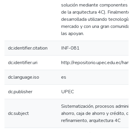
solución mediante componentes prin
de la arquitectura 4C). Finalmente,
desarrollada utilizando tecnología
mercado y con una gran comunidad 
las apoyan.
dc.identifier.citation
INF-081
dc.identifier.uri
http://repositorio.upec.edu.ec/h
dc.language.iso
es
dc.publisher
UPEC
Sistematización, procesos administ
dc.subject
ahorro, caja de ahorro y crédito, ca
refinamiento, arquitectura 4C