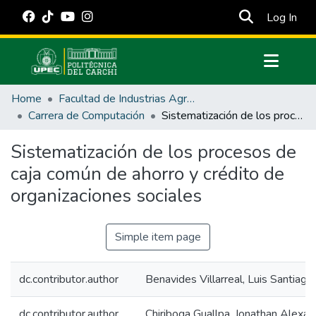
(cur
Log In
Communities & Collections
Home
Facultad de Industrias Agropecuarias y Ciencias Ambientales
All of DSpace
Carrera de Computación
Sistematización de los procesos de caja común de ahorro y crédito de organizaciones sociales
Statistics
Sistematización de los procesos de
Estadísticas Externas
caja común de ahorro y crédito de
Manuales
organizaciones sociales
Simple item page
dc.contributor.author
Benavides Villarreal, Luis Santiago
dc.contributor.author
Chiriboga Guallpa, Jonathan Alexan