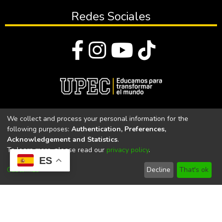
Redes Sociales
© Todos los derechos reservados 2023
We collect and process your personal information for the
following purposes:
Authentication, Preferences,
Universidad Politécnica Estatal del Carchi
Acknowledgement and Statistics
.
To learn more, please read our
privacy policy
.
Universidad Politécnica Estatal del Carchi | Acreditada por el
ES
CACES Resolución N°. 160-SE-33-CACES-2020
Customize
Decline
That's ok