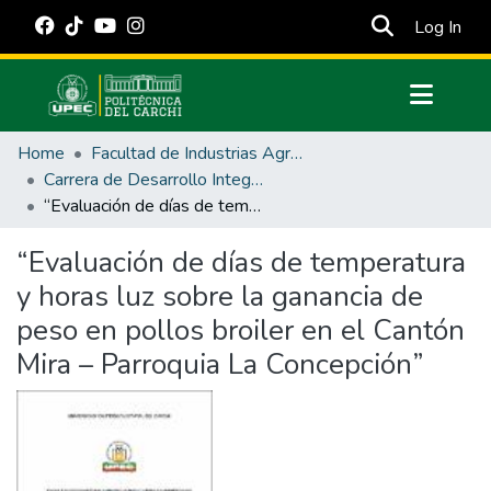
(cur
Log In
Communities & Collections
Home
Facultad de Industrias Agropecuarias y Ciencias Ambientales
All of DSpace
Carrera de Desarrollo Integral Agropecuario
“Evaluación de días de temperatura y horas luz sobre la ganancia de peso en pollos broiler en el Cantón Mira – Parroquia La Concepción”
Statistics
Estadísticas Externas
“Evaluación de días de temperatura
y horas luz sobre la ganancia de
Manuales
peso en pollos broiler en el Cantón
Mira – Parroquia La Concepción”