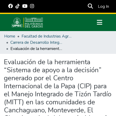
(cur
Log In
Communities & Collections
Home
Facultad de Industrias Agropecuarias y Ciencias Ambientales
All of DSpace
Carrera de Desarrollo Integral Agropecuario
Evaluación de la herramienta “Sistema de apoyo a la decisión” generado por el Centro Internacional de la Papa (CIP) para el Manejo Integrado de Tizón Tardío (MITT) en las comunidades de Canchaguano, Monteverde, El Chamizo y Atal del cantón Montufar provincia del Carchi
Statistics
Estadísticas Externas
Evaluación de la herramienta
“Sistema de apoyo a la decisión”
Manuales
generado por el Centro
Internacional de la Papa (CIP) para
el Manejo Integrado de Tizón Tardío
(MITT) en las comunidades de
Canchaguano, Monteverde, El