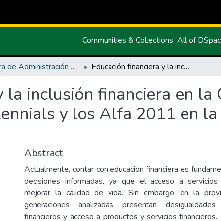
Communities & Collections
All of DSpa
Carrera de Administración de Empresas y Marketing
Educación financiera y la inclusión financiera en la Generación X, Generación Z, los Millennials y los Alfa 2011 en la provincia del Carchi, periodo 2024
 la inclusión financiera en la
ennials y los Alfa 2011 en la 
Abstract
Actualmente, contar con educación financiera es fundame
decisiones informadas, ya que el acceso a servicios 
mejorar la calidad de vida. Sin embargo, en la provin
generaciones analizadas presentan desigualdades
financieros y acceso a productos y servicios financieros.