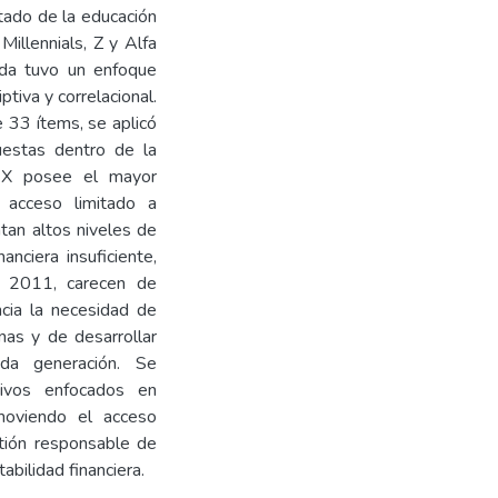
stado de la educación
 Millennials, Z y Alfa
ada tuvo un enfoque
ptiva y correlacional.
e 33 ítems, se aplicó
uestas dentro de la
n X posee el mayor
 acceso limitado a
tan altos niveles de
nciera insuficiente,
 2011, carecen de
ncia la necesidad de
nas y de desarrollar
ada generación. Se
ivos enfocados en
omoviendo el acceso
stión responsable de
abilidad financiera.