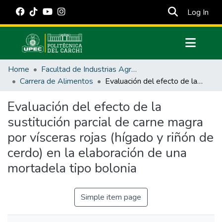
(cur
Log In
Communities & Collections
Home
Facultad de Industrias Agropecuarias y Ciencias Ambientales
All of DSpace
Carrera de Alimentos
Evaluación del efecto de la sustitución parcial de carne magra por vísceras rojas (hígado y riñón de cerdo) en la elaboración de una mortadela tipo bolonia
Statistics
Evaluación del efecto de la
Estadísticas Externas
sustitución parcial de carne magra
Manuales
por vísceras rojas (hígado y riñón de
cerdo) en la elaboración de una
mortadela tipo bolonia
Simple item page