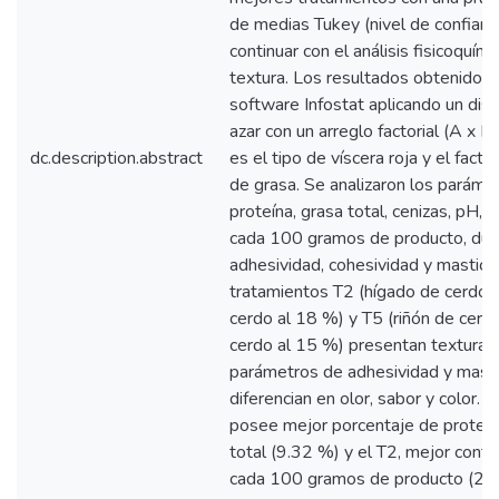
de medias Tukey (nivel de confianz
continuar con el análisis fisicoquímic
textura. Los resultados obtenidos 
software Infostat aplicando un di
azar con un arreglo factorial (A x B
dc.description.abstract
es el tipo de víscera roja y el fact
de grasa. Se analizaron los parám
proteína, grasa total, cenizas, pH, 
cada 100 gramos de producto, durez
adhesividad, cohesividad y masticab
tratamientos T2 (hígado de cerdo 
cerdo al 18 %) y T5 (riñón de cerd
cerdo al 15 %) presentan textura s
parámetros de adhesividad y mastic
diferencian en olor, sabor y color. 
posee mejor porcentaje de proteín
total (9.32 %) y el T2, mejor conte
cada 100 gramos de producto (2.9