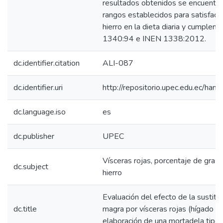
resultados obtenidos se encuentra
rangos establecidos para satisface
hierro en la dieta diaria y cumplen
1340:94 e INEN 1338:2012.
dc.identifier.citation
ALI-087
dc.identifier.uri
http://repositorio.upec.edu.ec/h
dc.language.iso
es
dc.publisher
UPEC
Vísceras rojas, porcentaje de grasa,
dc.subject
hierro
Evaluación del efecto de la sustituc
dc.title
magra por vísceras rojas (hígado y 
elaboración de una mortadela tipo 