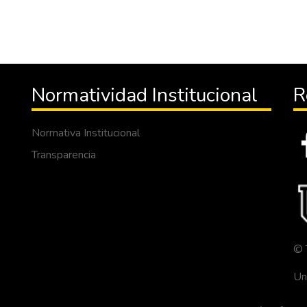
Normatividad Institucional
R
Normativa Institucional
Transparencia
© 
Un