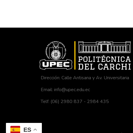
Dirección: Calle Antisana y Av. Universitaria
Email: info@upec.edu.ec
Telf: (06) 2980 837 - 2984 435
ES