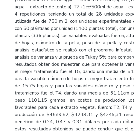
agua – extracto de lenteja), T7 (1cc/500ml de agua - ext
4 repeticiones, teniendo un total de 28 unidades expe
utilizada fue de 750 m 2, con unidades experimentale
con 50 plántulas por unidad (1400 plantas total), con un
plantas (336 plantas), las variables evaluadas fueron; alt
de hojas, diámetro de la pella, peso de la pella y cost
análisis estadístico se realizó con el programa Infostat
análisis de varianza y la prueba de Tukey 5% para compar
resultados obtenidos muestran que para obtener la varia
el mejor tratamiento fue el T5, dando una media de 54
para la variable número de hojas el mejor tratamiento f
de 15.75 hojas y para las variables diámetro y peso d
tratamiento fue el T4, dando una media de 31.11cm p
peso 1101.15 gramos; en costos de producción los
favorables para cada extracto vegetal fueron: T2, T4 
producción de $4589.52, $4249.31 y $4249,31 respe
beneficio de 0.34, 0.47 y 0.31 dólares por cada dólar
estos resultados obtenidos se puede concluir que el e