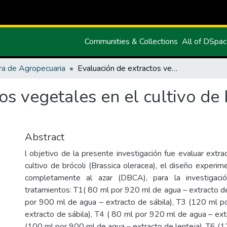
Communities & Collections
All of DSpa
ra de Agropecuaria
Evaluación de extractos vegetales en el cultivo de brócoli (Brassica oleracea)
os vegetales en el cultivo de 
Abstract
l objetivo de la presente investigación fue evaluar extr
cultivo de brócoli (Brassica oleracea), el diseño experi
completamente al azar (DBCA), para la investigaci
tratamientos: T1( 80 ml por 920 ml de agua – extracto de
por 900 ml de agua – extracto de sábila), T3 (120 ml 
extracto de sábila), T4 ( 80 ml por 920 ml de agua – ext
(100 ml por 900 ml de agua – extracto de lenteja), T6 (