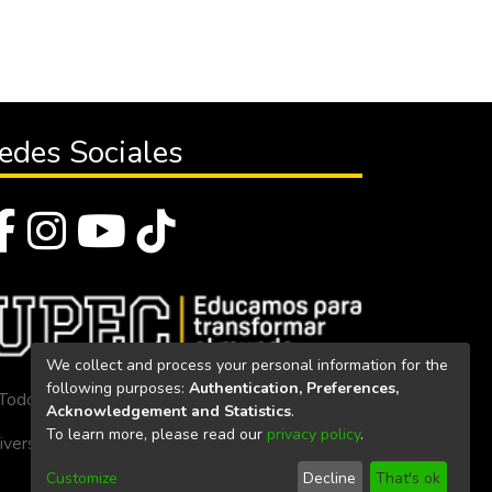
edes Sociales
We collect and process your personal information for the
following purposes:
Authentication, Preferences,
Todos los derechos reservados 2023
Acknowledgement and Statistics
.
To learn more, please read our
privacy policy
.
iversidad Politécnica Estatal del Carchi
Customize
Decline
That's ok