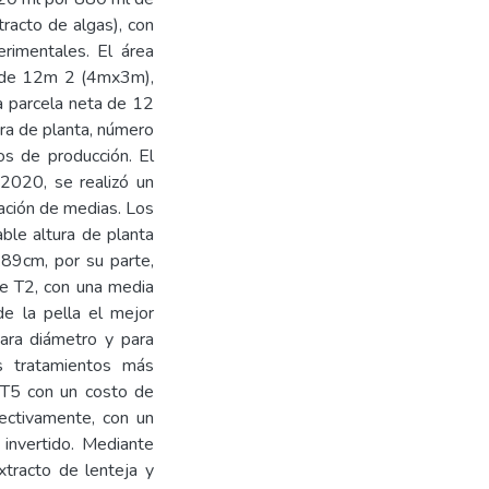
racto de algas), con
rimentales. El área
s de 12m 2 (4mx3m),
a parcela neta de 12
ura de planta, número
os de producción. El
 2020, se realizó un
ación de medias. Los
ble altura de planta
.89cm, por su parte,
ue T2, con una media
e la pella el mejor
ara diámetro y para
 tratamientos más
y T5 con un costo de
ctivamente, con un
 invertido. Mediante
xtracto de lenteja y