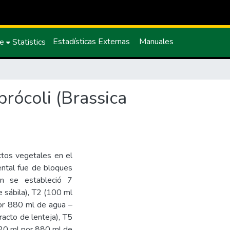
Estadísticas Externas
Manuales
ce
Statistics
brócoli (Brassica
actos vegetales en el
mental fue de bloques
ón se estableció 7
 sábila), T2 (100 ml
por 880 ml de agua –
racto de lenteja), T5
120 ml por 880 ml de