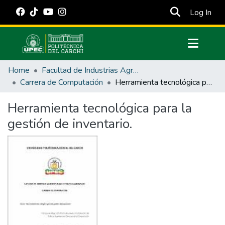
(cur
Log In
Communities & Collections
Home
Facultad de Industrias Agropecuarias y Ciencias Ambientales
All of DSpace
Carrera de Computación
Herramienta tecnológica para la gestión de inventario.
Statistics
Herramienta tecnológica para la
Estadísticas Externas
gestión de inventario.
Manuales