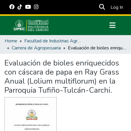
(cur
Log In
Communities & Collections
Home
Facultad de Industrias Agropecuarias y Ciencias Ambientales
All of DSpace
Carrera de Agropecuaria
Evaluación de bioles enriquecidos con cáscara de papa en Ray Grass Anual (Lolium multiflorum) en la Parroquia Tufiño-Tulcán-Carchi.
Statistics
Evaluación de bioles enriquecidos
Estadísticas Externas
con cáscara de papa en Ray Grass
Manuales
Anual (Lolium multiflorum) en la
Parroquia Tufiño-Tulcán-Carchi.