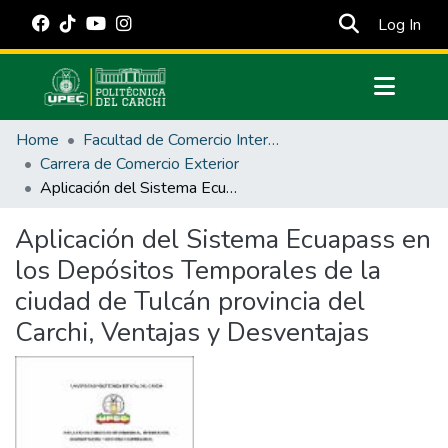
(cur
Log In
Communities & Collections
Home
Facultad de Comercio Internacional, Integración, Administración y Economía Empresarial
All of DSpace
Carrera de Comercio Exterior
Aplicación del Sistema Ecuapass en los Depósitos Temporales de la ciudad de Tulcán provincia del Carchi, Ventajas y Desventajas
Statistics
Estadísticas Externas
Aplicación del Sistema Ecuapass en
los Depósitos Temporales de la
Manuales
ciudad de Tulcán provincia del
Carchi, Ventajas y Desventajas