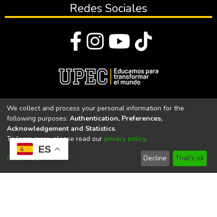
Redes Sociales
© Todos los derechos reservados 2023
We collect and process your personal information for the
following purposes:
Authentication, Preferences,
Universidad Politécnica Estatal del Carchi
Acknowledgement and Statistics
.
To learn more, please read our
privacy policy
.
Universidad Politécnica Estatal del Carchi | Acreditada por el
ES
CACES Resolución N°. 160-SE-33-CACES-2020
Customize
Decline
That's ok