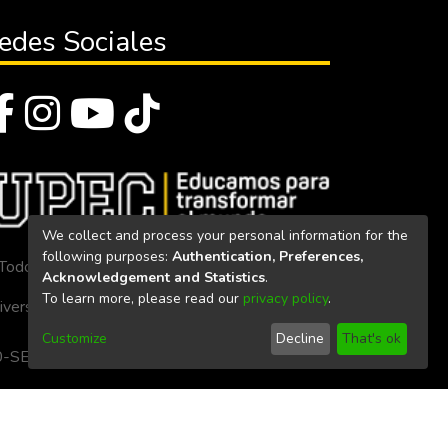
edes Sociales
We collect and process your personal information for the
following purposes:
Authentication, Preferences,
Todos los derechos reservados 2023
Acknowledgement and Statistics
.
To learn more, please read our
privacy policy
.
iversidad Politécnica Estatal del Carchi
Customize
Decline
That's ok
. 160-SE-33-CACES-2020