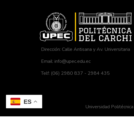
Dirección: Calle Antisana y Av. Universitaria
Email: info@upec.edu.ec
Telf: (06) 2980 837 - 2984 435
ES
Universidad Politécni