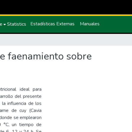
Estadísticas Externas
Manuales
ce
Statistics
de faenamiento sobre
icional ideal para
arrollo del presente
la influencia de los
arne de cuy (Cavia
n donde se emplearon
 °C, un tiempo de
de 6, 12 y 24 h. Se