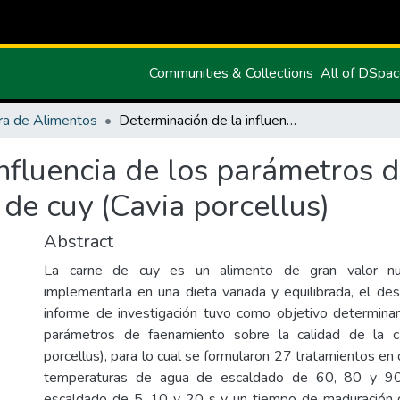
Communities & Collections
All of DSpa
ra de Alimentos
Determinación de la influencia de los parámetros de faenamiento sobre la calidad de la carne de cuy (Cavia porcellus)
influencia de los parámetros 
 de cuy (Cavia porcellus)
Abstract
La carne de cuy es un alimento de gran valor nutr
implementarla en una dieta variada y equilibrada, el des
informe de investigación tuvo como objetivo determinar 
parámetros de faenamiento sobre la calidad de la c
porcellus), para lo cual se formularon 27 tratamientos e
temperaturas de agua de escaldado de 60, 80 y 90
escaldado de 5, 10 y 20 s y un tiempo de maduración 