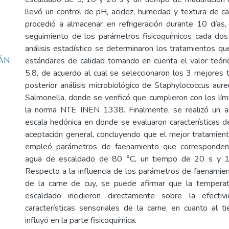
llevó un control de pH, acidez, humedad y textura de c
procedió a almacenar en refrigeración durante 10 días,
seguimiento de los parámetros fisicoquímicos cada dos
análisis estadístico se determinaron los tratamientos qu
CÁN
estándares de calidad tomando en cuenta el valor teór
5,8, de acuerdo al cual se seleccionaron los 3 mejores 
posterior análisis microbiológico de Staphylococcus aureu
Salmonella, donde se verificó que cumplieron con los lím
la norma NTE INEN 1338. Finalmente, se realizó un aná
escala hedónica en donde se evaluaron características de
aceptación general, concluyendo que el mejor tratamient
empleó parámetros de faenamiento que corresponden
agua de escaldado de 80 °C, un tiempo de 20 s y 1
Respecto a la influencia de los parámetros de faenamien
de la carne de cuy, se puede afirmar que la tempera
escaldado incidieron directamente sobre la efecti
características sensoriales de la carne, en cuanto al 
influyó en la parte fisicoquímica.