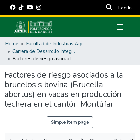
(cur
Log In
Communities & Collections
Home
Facultad de Industrias Agropecuarias y Ciencias Ambientales
All of DSpace
Carrera de Desarrollo Integral Agropecuario
Factores de riesgo asociados a la brucelosis bovina (Brucella abortus) en vacas en producción lechera en el cantón Montúfar
Statistics
Estadísticas Externas
Factores de riesgo asociados a la
brucelosis bovina (Brucella
Manuales
abortus) en vacas en producción
lechera en el cantón Montúfar
Simple item page