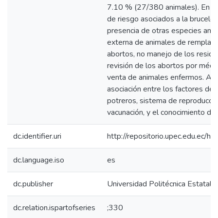
7.10 % (27/380 animales). En fun
de riesgo asociados a la brucelos
presencia de otras especies anim
externa de animales de remplazo,
abortos, no manejo de los residu
revisión de los abortos por médico
venta de animales enfermos. Ad
asociación entre los factores de 
potreros, sistema de reproducci
vacunación, y el conocimiento de
dc.identifier.uri
http://repositorio.upec.edu.ec
dc.language.iso
es
dc.publisher
Universidad Politécnica Estatal d
dc.relation.ispartofseries
;330