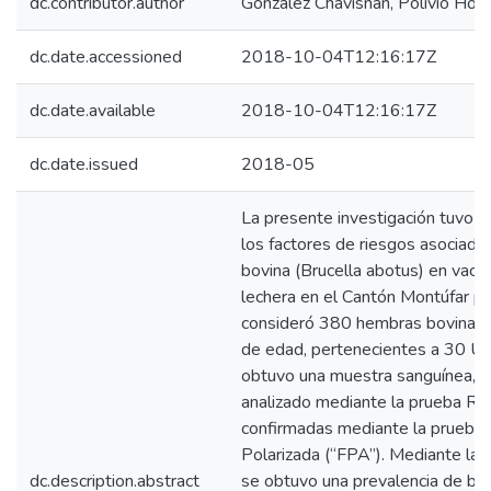
dc.contributor.author
González Chavisnan, Polivio Ho
dc.date.accessioned
2018-10-04T12:16:17Z
dc.date.available
2018-10-04T12:16:17Z
dc.date.issued
2018-05
La presente investigación tuvo 
los factores de riesgos asociados
bovina (Brucella abotus) en vaca
lechera en el Cantón Montúfar pro
consideró 380 hembras bovinas
de edad, pertenecientes a 30 UP
obtuvo una muestra sanguínea, c
analizado mediante la prueba Ro
confirmadas mediante la prueba 
Polarizada (“FPA”). Mediante la 
dc.description.abstract
se obtuvo una prevalencia de bru