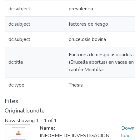
dc.subject
prevalencia
dc.subject
factores de riesgo
dc.subject
brucelosis bovina
Factores de riesgo asociados a l
dc.title
(Brucella abortus) en vacas en pr
cantón Montúfar
dc.type
Thesis
Files
Original bundle
Now showing
1 - 1 of 1
Name:
Down
INFORME DE INVESTIGACIÓN
load