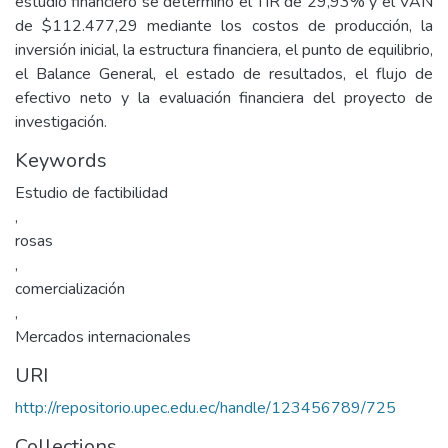
estudio financiero se determinó el TIR de 29,93% y el VAN
de $112.477,29 mediante los costos de producción, la
inversión inicial, la estructura financiera, el punto de equilibrio,
el Balance General, el estado de resultados, el flujo de
efectivo neto y la evaluación financiera del proyecto de
investigación.
Keywords
Estudio de factibilidad
,
rosas
,
comercialización
,
Mercados internacionales
URI
http://repositorio.upec.edu.ec/handle/123456789/725
Collections