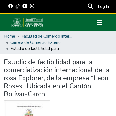
(cur
Log In
Communities & Collections
Home
Facultad de Comercio Internacional, Integración, Administración y Economía Empresarial
All of DSpace
Carrera de Comercio Exterior
Estudio de factibilidad para la comercialización internacional de la rosa Explorer, de la empresa “Leon Roses” Ubicada en el Cantón Bolívar-Carchi
Statistics
Estadísticas Externas
Estudio de factibilidad para la
comercialización internacional de la
Manuales
rosa Explorer, de la empresa “Leon
Roses” Ubicada en el Cantón
Bolívar-Carchi