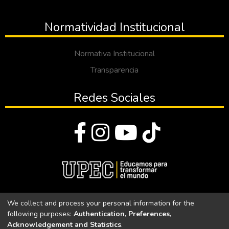
Normatividad Institucional
Normativa Institucional
Transparencia
Redes Sociales
© Todos los derechos reservados 2023
We collect and process your personal information for the
following purposes:
Authentication, Preferences,
Universidad Politécnica Estatal del Carchi
Acknowledgement and Statistics
.