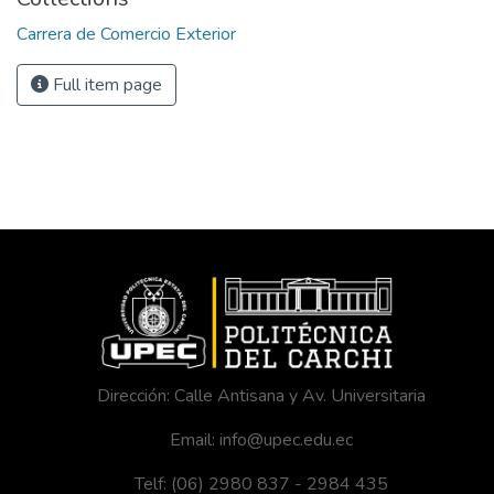
Carrera de Comercio Exterior
Full item page
Dirección: Calle Antisana y Av. Universitaria
Email: info@upec.edu.ec
Telf: (06) 2980 837 - 2984 435