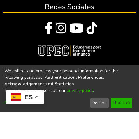
Redes Sociales
© Todos los derechos reservados 2023
We collect and process your personal information for the
following purposes:
Authentication, Preferences,
Universidad Politécnica Estatal del Carchi
Acknowledgement and Statistics
.
To learn more, please read our
privacy policy
.
Universidad Politécnica Estatal del Carchi | Acreditada por el
ES
CACES Resolución N°. 160-SE-33-CACES-2020
Customize
Decline
That's ok