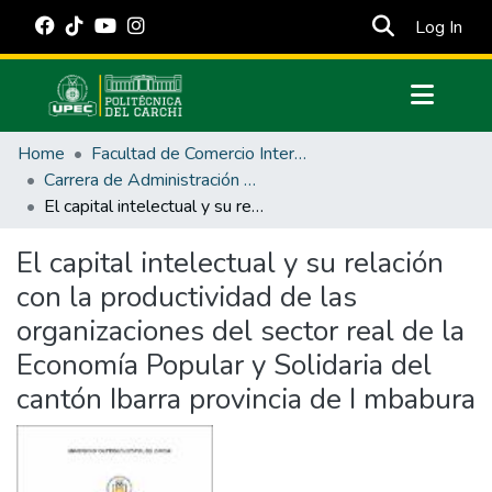
(cur
Log In
Communities & Collections
Home
Facultad de Comercio Internacional, Integración, Administración y Economía Empresarial
All of DSpace
Carrera de Administración de Empresas y Marketing
El capital intelectual y su relación con la productividad de las organizaciones del sector real de la Economía Popular y Solidaria del cantón Ibarra provincia de I mbabura
Statistics
Estadísticas Externas
El capital intelectual y su relación
con la productividad de las
Manuales
organizaciones del sector real de la
Economía Popular y Solidaria del
cantón Ibarra provincia de I mbabura