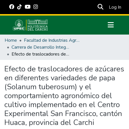
(cur
Log In
Communities & Collections
Home
Facultad de Industrias Agropecuarias y Ciencias Ambientales
All of DSpace
Carrera de Desarrollo Integral Agropecuario
Efecto de traslocadores de azúcares en diferentes variedades de papa (Solanum tuberosum) y el comportamiento agronómico del cultivo implementado en el Centro Experimental San Francisco, cantón Huaca, provincia del Carchi
Statistics
Estadísticas Externas
Efecto de traslocadores de azúcares
en diferentes variedades de papa
Manuales
(Solanum tuberosum) y el
comportamiento agronómico del
cultivo implementado en el Centro
Experimental San Francisco, cantón
Huaca, provincia del Carchi