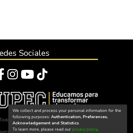
edes Sociales
We collect and process your personal information for the
following purposes:
Authentication, Preferences,
Todos los derechos reservados 2023
Acknowledgement and Statistics
.
To learn more, please read our
privacy policy
.
iversidad Politécnica Estatal del Carchi