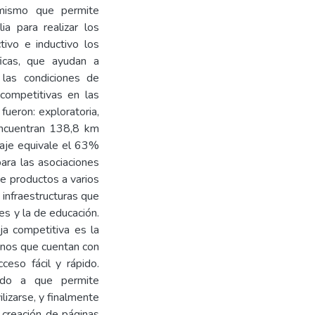
l mismo que permite
a para realizar los
ivo e inductivo los
ficas, que ayudan a
e las condiciones de
 competitivas en las
fueron: exploratoria,
encuentran 138,8 km
taje equivale el 63%
para las asociaciones
de productos a varios
 infraestructuras que
s y la de educación.
ja competitiva es la
minos que cuentan con
ceso fácil y rápido.
bido a que permite
lizarse, y finalmente
 creación de páginas