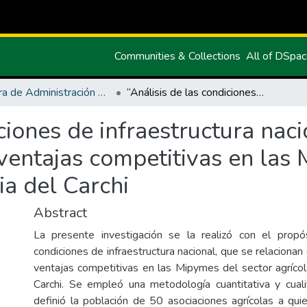
Communities & Collections
All of DSpa
Carrera de Administración de Empresas y Marketing
“Análisis de las condiciones de infraestructura nacional que se relaciona con la generación de ventajas competitivas en las Mipymes del sector agrícola de la provincia del Carchi
ciones de infraestructura nac
ventajas competitivas en las
ia del Carchi
Abstract
La presente investigación se la realizó con el propós
condiciones de infraestructura nacional, que se relacionan
ventajas competitivas en las Mipymes del sector agrícola
Carchi. Se empleó una metodología cuantitativa y cual
definió la población de 50 asociaciones agrícolas a qui