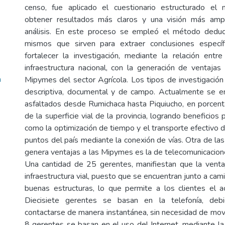
censo, fue aplicado el cuestionario estructurado e
obtener resultados más claros y una visión más ampli
análisis. En este proceso se empleó el método deduct
mismos que sirven para extraer conclusiones especí
fortalecer la investigación, mediante la relación entr
infraestructura nacional, con la generación de ventajas
a
Mipymes del sector Agrícola. Los tipos de investigación 
descriptiva, documental y de campo. Actualmente se 
asfaltados desde Rumichaca hasta Piquiucho, en porcen
de la superficie vial de la provincia, logrando beneficios 
como la optimización de tiempo y el transporte efectivo 
puntos del país mediante la conexión de vías. Otra de las
genera ventajas a las Mipymes es la de telecomunicacione
Una cantidad de 25 gerentes, manifiestan que la venta
infraestructura vial, puesto que se encuentran junto a ca
buenas estructuras, lo que permite a los clientes el ac
Diecisiete gerentes se basan en la telefonía, de
contactarse de manera instantánea, sin necesidad de movi
8 gerentes se basan en el uso del Internet, mediante la