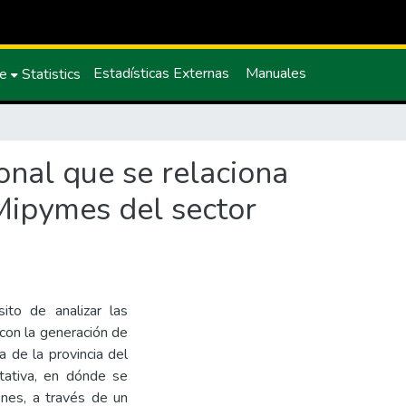
Estadísticas Externas
Manuales
ce
Statistics
ional que se relaciona
 Mipymes del sector
ito de analizar las
 con la generación de
 de la provincia del
itativa, en dónde se
enes, a través de un