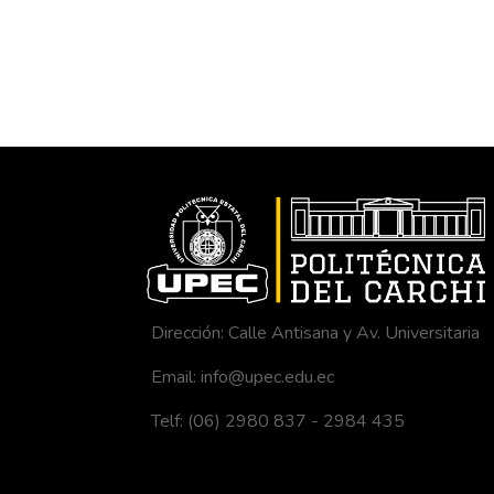
Dirección: Calle Antisana y Av. Universitaria
Email: info@upec.edu.ec
Telf: (06) 2980 837 - 2984 435