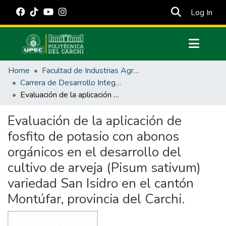
(cur
Log In
Communities & Collections
Home
Facultad de Industrias Agropecuarias y Ciencias Ambientales
All of DSpace
Carrera de Desarrollo Integral Agropecuario
Evaluación de la aplicación de fosfito de potasio con abonos orgánicos en el desarrollo del cultivo de arveja (Pisum sativum) variedad San Isidro en el cantón Montúfar, provincia del Carchi.
Statistics
Estadísticas Externas
Evaluación de la aplicación de
fosfito de potasio con abonos
Manuales
orgánicos en el desarrollo del
cultivo de arveja (Pisum sativum)
variedad San Isidro en el cantón
Montúfar, provincia del Carchi.