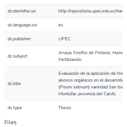
dc.identifier.uri
http://repositorio.upec.edu.ec/h
dc.language.iso
es
dc.publisher
UPEC
Arveja, Fosfito de Potasio, Humus
dc.subject
Fertilización.
Evaluación de la aplicación de fosf
abonos orgánicos en el desarrollo d
dc.title
(Pisum sativum) variedad San Isidr
Montúfar, provincia del Carchi.
dc.type
Thesis
Files