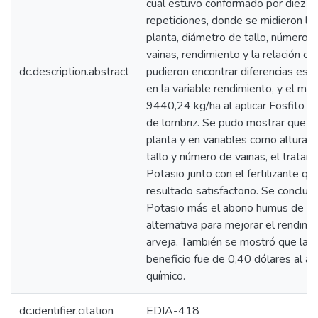
cual estuvo conformado por diez tr
repeticiones, donde se midieron las
planta, diámetro de tallo, número 
vainas, rendimiento y la relación co
dc.description.abstract
pudieron encontrar diferencias estad
en la variable rendimiento, y el ma
9440,24 kg/ha al aplicar Fosfito
de lombriz. Se pudo mostrar que en
planta y en variables como altura d
tallo y número de vainas, el tratam
Potasio junto con el fertilizante qu
resultado satisfactorio. Se concluy
Potasio más el abono humus de lom
alternativa para mejorar el rendimi
arveja. También se mostró que la m
beneficio fue de 0,40 dólares al ap
químico.
dc.identifier.citation
EDIA-418