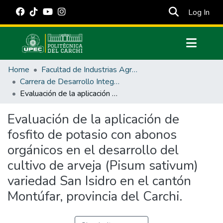
(cur
Log In
Communities & Collections
Home
Facultad de Industrias Agropecuarias y Ciencias Ambientales
All of DSpace
Carrera de Desarrollo Integral Agropecuario
Evaluación de la aplicación de fosfito de potasio con abonos orgánicos en el desarrollo del cultivo de arveja (Pisum sativum) variedad San Isidro en el cantón Montúfar, provincia del Carchi.
Statistics
Estadísticas Externas
Evaluación de la aplicación de
fosfito de potasio con abonos
Manuales
orgánicos en el desarrollo del
cultivo de arveja (Pisum sativum)
variedad San Isidro en el cantón
Montúfar, provincia del Carchi.