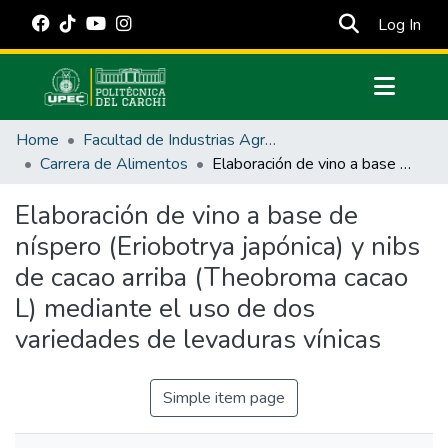
(cur
Log In
Communities & Collections
Home
Facultad de Industrias Agropecuarias y Ciencias Ambientales
All of DSpace
Carrera de Alimentos
Elaboración de vino a base de níspero (Eriobotrya japónica) y nibs de cacao arriba (Theobroma cacao L) mediante el uso de dos variedades de levaduras vínicas
Statistics
Elaboración de vino a base de
Estadísticas Externas
níspero (Eriobotrya japónica) y nibs
Manuales
de cacao arriba (Theobroma cacao
L) mediante el uso de dos
variedades de levaduras vínicas
Simple item page