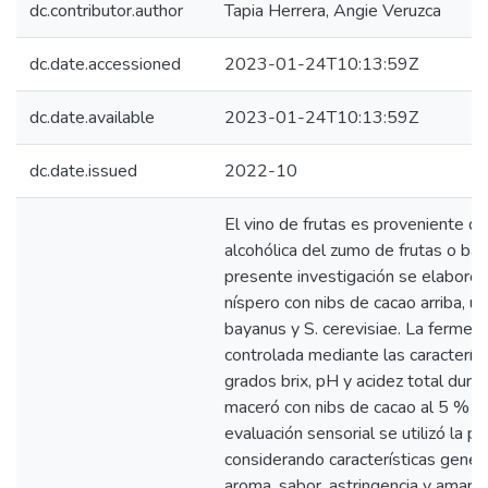
dc.contributor.author
Tapia Herrera, Angie Veruzca
dc.date.accessioned
2023-01-24T10:13:59Z
dc.date.available
2023-01-24T10:13:59Z
dc.date.issued
2022-10
El vino de frutas es proveniente de
alcohólica del zumo de frutas o ba
presente investigación se elaboró 
níspero con nibs de cacao arriba, u
bayanus y S. cerevisiae. La ferment
controlada mediante las característ
grados brix, pH y acidez total dura
maceró con nibs de cacao al 5 % du
evaluación sensorial se utilizó la p
considerando características gener
aroma, sabor, astringencia y amarg