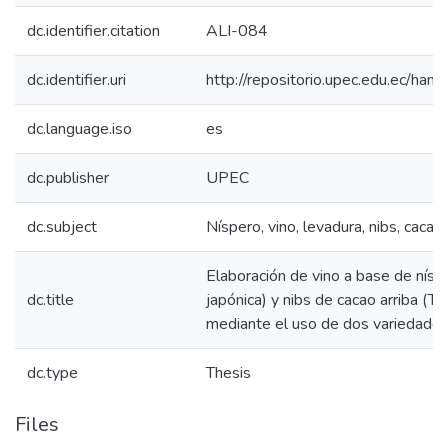
dc.identifier.citation
ALI-084
dc.identifier.uri
http://repositorio.upec.edu.ec/h
dc.language.iso
es
dc.publisher
UPEC
dc.subject
Níspero, vino, levadura, nibs, cacao
Elaboración de vino a base de nísp
dc.title
japónica) y nibs de cacao arriba (
mediante el uso de dos variedades
dc.type
Thesis
Files