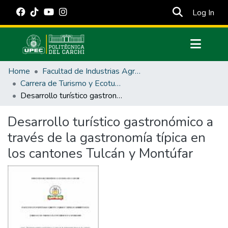
(cur
Log In
Communities & Collections
Home
Facultad de Industrias Agropecuarias y Ciencias Ambientales
All of DSpace
Carrera de Turismo y Ecoturimo
Desarrollo turístico gastronómico a través de la gastronomía típica en los cantones Tulcán y Montúfar
Statistics
Estadísticas Externas
Desarrollo turístico gastronómico a
través de la gastronomía típica en
Manuales
los cantones Tulcán y Montúfar