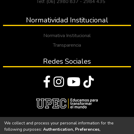
Telf: (06) 2980 837 - 2984 435
Normatividad Institucional
Normativa Institucional
Transparencia
Redes Sociales
© Todos los derechos reservados 2023
We collect and process your personal information for the
following purposes:
Authentication, Preferences,
Universidad Politécnica Estatal del Carchi