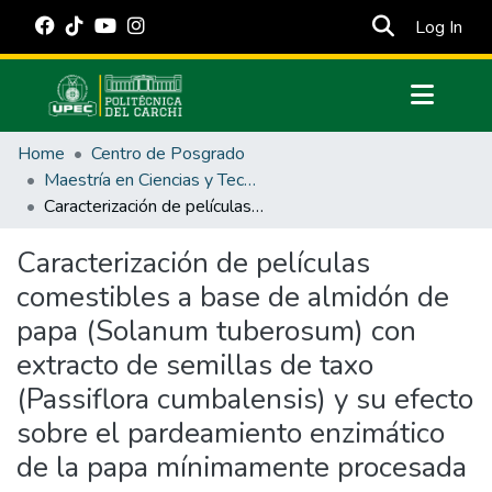
(cur
Log In
Communities & Collections
Home
Centro de Posgrado
All of DSpace
Maestría en Ciencias y Tecnología de los Alimentos
Caracterización de películas comestibles a base de almidón de papa (Solanum tuberosum) con extracto de semillas de taxo (Passiflora cumbalensis) y su efecto sobre el pardeamiento enzimático de la papa mínimamente procesada
Statistics
Estadísticas Externas
Caracterización de películas
comestibles a base de almidón de
Manuales
papa (Solanum tuberosum) con
extracto de semillas de taxo
(Passiflora cumbalensis) y su efecto
sobre el pardeamiento enzimático
de la papa mínimamente procesada