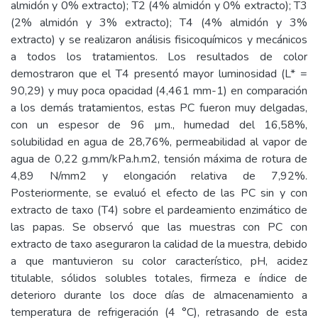
almidón y 0% extracto); T2 (4% almidón y 0% extracto); T3
(2% almidón y 3% extracto); T4 (4% almidón y 3%
extracto) y se realizaron análisis fisicoquímicos y mecánicos
a todos los tratamientos. Los resultados de color
demostraron que el T4 presentó mayor luminosidad (L* =
90,29) y muy poca opacidad (4,461 mm-1) en comparación
a los demás tratamientos, estas PC fueron muy delgadas,
con un espesor de 96 µm., humedad del 16,58%,
solubilidad en agua de 28,76%, permeabilidad al vapor de
agua de 0,22 g.mm/kPa.h.m2, tensión máxima de rotura de
4,89 N/mm2 y elongación relativa de 7,92%.
Posteriormente, se evaluó el efecto de las PC sin y con
extracto de taxo (T4) sobre el pardeamiento enzimático de
las papas. Se observó que las muestras con PC con
extracto de taxo aseguraron la calidad de la muestra, debido
a que mantuvieron su color característico, pH, acidez
titulable, sólidos solubles totales, firmeza e índice de
deterioro durante los doce días de almacenamiento a
temperatura de refrigeración (4 °C), retrasando de esta