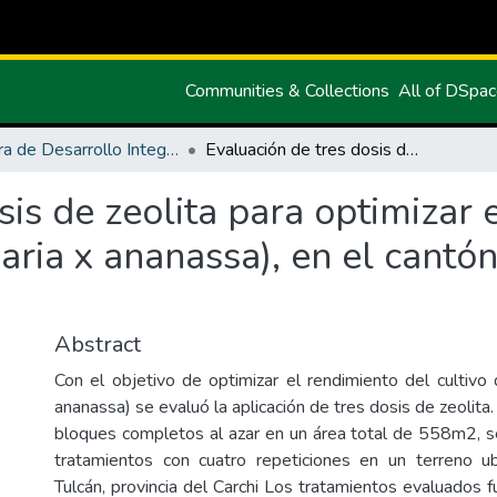
Communities & Collections
All of DSpa
Carrera de Desarrollo Integral Agropecuario
Evaluación de tres dosis de zeolita para optimizar el rendimiento del cultivo de Fresa (Fragaria x ananassa), en el cantón Tulcán provincia del Carchi
sis de zeolita para optimizar 
aria x ananassa), en el cantó
Abstract
Con el objetivo de optimizar el rendimiento del cultivo 
ananassa) se evaluó la aplicación de tres dosis de zeolita
bloques completos al azar en un área total de 558m2, s
tratamientos con cuatro repeticiones en un terreno u
Tulcán, provincia del Carchi Los tratamientos evaluados 