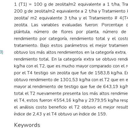
1 (T1) = 100 g de zeolita/m2 equivalente a 1 t/ha, Tr
200 g de zeolita/m2 equivalente a 2 t/ha y Tratamiento
zeolita/ m2 equivalente 3 t/ha y el Tratamiento # 4(T4
zeolita. Las variables evaluadas fueron: Porcentaje
plántula, número de flores por planta, número de 
rendimiento por categoría, rendimiento total y el cos
tratamiento. Bajo estos parámetros el mejor tratamie
B)
obtuvo los más altos rendimientos en la categoría extra, 
rendimiento total. En la categoría extra se obtuvo re
kg/ha con el T2, que es mucho mayor comparado con el 
por el T4 testigo sin zeolita que fue de 1583,8 kg/ha. E
obtuvo rendimiento de 1301,53 kg/ha con el T2 que en 
mayor al rendimiento de testigo que fue de 643,19 kg/h
total el T2 nuevamente presenta los más altos rendimi
el T4, estos fueron 4554,16 kg/ha y 2979,95 kg/ha res
el análisis costo beneficio el T2 obtuvo el mejor resul
índice de 2,43 y el T4 obtuvo un índice de 159.
Keywords