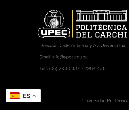
Dirección: Calle Antisana y Av. Universitaria
Email: info@upec.edu.ec
Telf: (06) 2980 837 - 2984 435
ES
Universidad Politécni