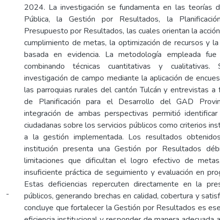
2024. La investigación se fundamenta en las teorías 
Pública, la Gestión por Resultados, la Planificaci
Presupuesto por Resultados, las cuales orientan la acción i
cumplimiento de metas, la optimización de recursos y l
basada en evidencia. La metodología empleada fue
combinando técnicas cuantitativas y cualitativas.
investigación de campo mediante la aplicación de encue
las parroquias rurales del cantón Tulcán y entrevistas a 
de Planificación para el Desarrollo del GAD Provin
integración de ambas perspectivas permitió identifica
ciudadanas sobre los servicios públicos como criterios ins
a la gestión implementada. Los resultados obtenido
institución presenta una Gestión por Resultados débil
limitaciones que dificultan el logro efectivo de meta
insuficiente práctica de seguimiento y evaluación en pr
Estas deficiencias repercuten directamente en la pres
i -
públicos, generando brechas en calidad, cobertura y satis
concluye que fortalecer la Gestión por Resultados es ese
eficiencia institucional y responder de manera adecuada 