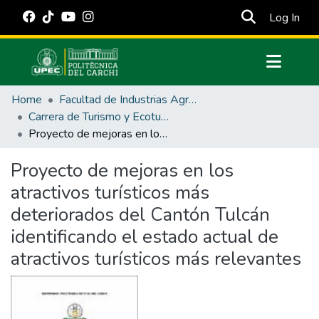
(cur
Log In
Communities & Collections
Home
Facultad de Industrias Agropecuarias y Ciencias Ambientales
All of DSpace
Carrera de Turismo y Ecoturimo
Proyecto de mejoras en los atractivos turísticos más deteriorados del Cantón Tulcán identificando el estado actual de atractivos turísticos más relevantes
Statistics
Estadísticas Externas
Proyecto de mejoras en los
atractivos turísticos más
Manuales
deteriorados del Cantón Tulcán
identificando el estado actual de
atractivos turísticos más relevantes