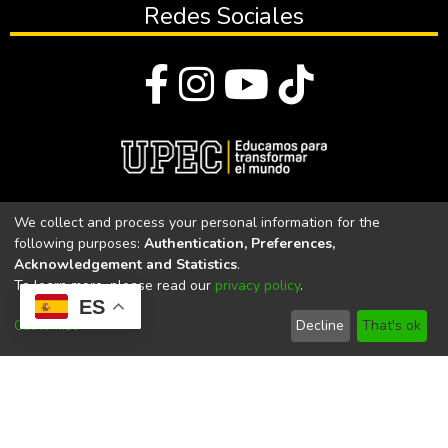
Redes Sociales
© Todos los derechos reservados 2023
We collect and process your personal information for the
following purposes:
Authentication, Preferences,
Universidad Politécnica Estatal del Carchi
Acknowledgement and Statistics
.
To learn more, please read our
privacy policy
.
Universidad Politécnica Estatal del Carchi | Acreditada por el
ES
CACES Resolución N°. 160-SE-33-CACES-2020
Customize
Decline
That's ok