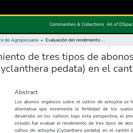
Communities & Collections
All of DSpa
ra de Agropecuaria
Evaluación del rendimiento de tres tipos de abonos orgánicos, en el cultivo de achojcha (Cyclanthera pedata) en el cantón Espejo, Provincia del Carchi
iento de tres tipos de abonos
Cyclanthera pedata) en el cant
Abstract
Los abonos orgánicos sobre el cultivo de achojcha se 
alternativa que incrementa la fertilidad de los suel
desarrollo en los cultivos; bajo esta perspectiva, el pr
estudio fue evaluar el rendimiento de tres tipos de abo
cultivo de achojcha (Cyclanthera pedata) en el cantón E