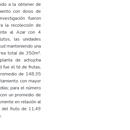
bido a la obtener de
miento con dosis de
nvestigación fueron
ra la recolección de
nte al Azar con 4
lutos, las unidades
tud manteniendo una
rea total de 350m².
planta de achojcha
 fue el té de frutas,
 promedio de 148.35
ratamiento con mayor
días; para el número
d con un promedio de
lmente en relación al
 del fruto de 11,49
.